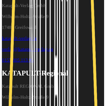
Katapult-Verlag GmbH
Wilhelm-Holtz-Straße 9
17489 Greifswald
katapult-verlag.de
verlag@katapult-verlag.de
0157 805 113 95
KATAPULT-Regional
Katapult REGIONAL GmbH
Wilhelm-Holtz-Straße 9