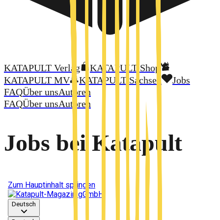
KATAPULT Verlag
KATAPULT-Shop
KATAPULT MV
KATAPULT Sachsen
Jobs
FAQ
Über uns
Autoren
FAQ
Über uns
Autoren
Jobs bei Katapult