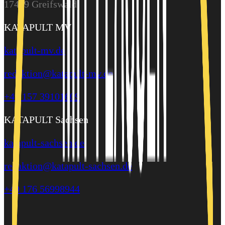
17489 Greifswald
KATAPULT MV
katapult-mv.de
redaktion@katapult-mv.de
+49 157 39101609
KATAPULT Sachsen
katapult-sachsen.de
redaktion@katapult-sachsen.de
+49 176 56998944