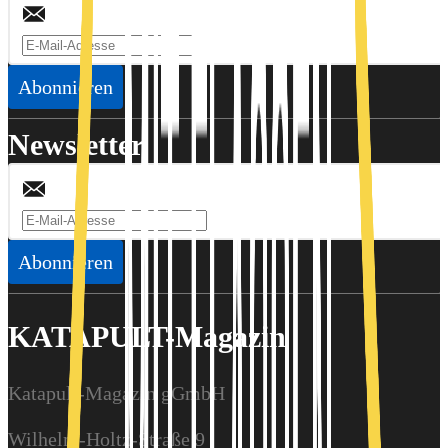
Abonnieren
Newsletter
Abonnieren
KATAPULT-Magazin
Katapult-Magazin gGmbH
Wilhelm-Holtz-Straße 9