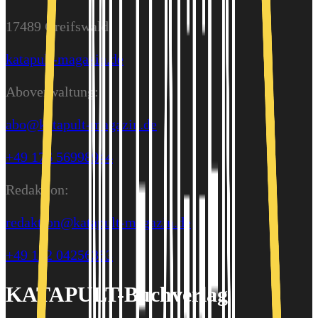
17489 Greifswald
katapult-magazin.de
Aboverwaltung:
abo@katapult-magazin.de
+49 176 56998944
Redaktion:
redaktion@katapult-magazin.de
+49 152 04256363
KATAPULT-Buchverlag