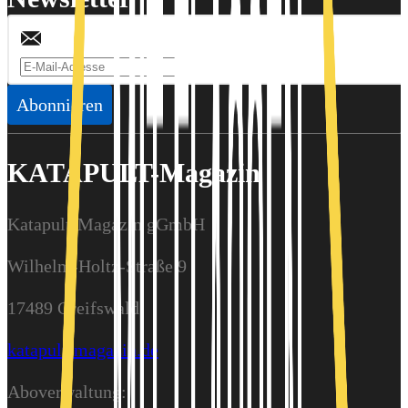
Abonnieren
KATAPULT-Magazin
Katapult-Magazin gGmbH
Wilhelm-Holtz-Straße 9
17489 Greifswald
katapult-magazin.de
Aboverwaltung: