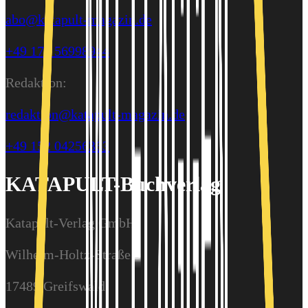
abo@katapult-magazin.de
+49 176 56998944
Redaktion:
redaktion@katapult-magazin.de
+49 152 04256363
KATAPULT-Buchverlag
Katapult-Verlag GmbH
Wilhelm-Holtz-Straße 9
17489 Greifswald