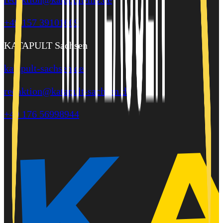
+49 157 39101609
KATAPULT Sachsen
katapult-sachsen.de
redaktion@katapult-sachsen.de
+49 176 56998944