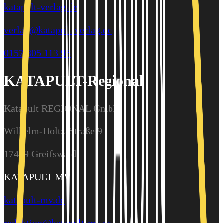
katapult-verlag.de
verlag@katapult-verlag.de
0157 805 113 95
KATAPULT-Regional
Katapult REGIONAL GmbH
Wilhelm-Holtz-Straße 9
17489 Greifswald
KATAPULT MV
katapult-mv.de
redaktion@katapult-mv.de