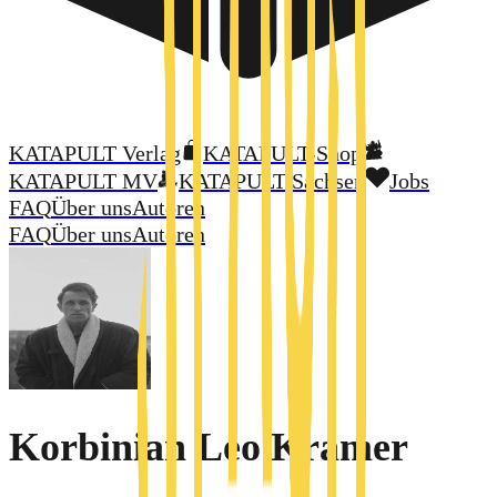
KATAPULT Verlag
KATAPULT-Shop
KATAPULT MV
KATAPULT Sachsen
Jobs
FAQ
Über uns
Autoren
FAQ
Über uns
Autoren
Korbinian Leo Kramer