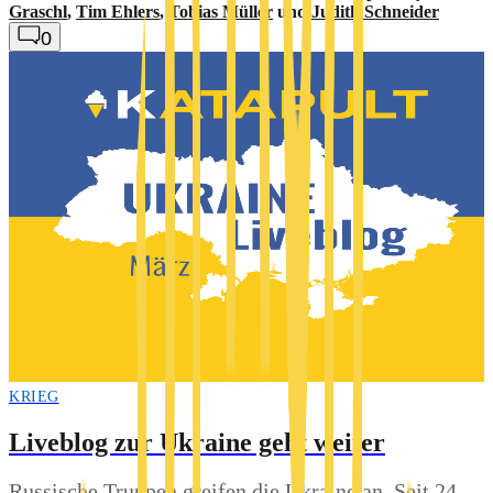
Graschl
,
Tim Ehlers
,
Tobias Müller
und
Judith Schneider
0
KRIEG
Liveblog zur Ukraine geht weiter
Russische Truppen greifen die Ukraine an. Seit 24.