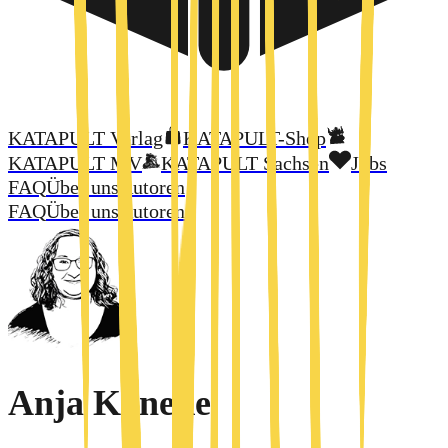
KATAPULT Verlag
KATAPULT-Shop
KATAPULT MV
KATAPULT Sachsen
Jobs
FAQ
Über uns
Autoren
FAQ
Über uns
Autoren
Anja Köneke