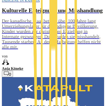
INDIGENE IN KANADA
Kulturelle Enteignung und Misshandlung
Der kanadische Staat betrieb über 100 Jahre lang
Umerziehungslager für die indigene Bevölkerung.
Kinder wurden zur christlichen Erziehung in
Internate gezwungen. Dort wurden sie misshandelt,
Tausende starben. An der Aufarbeitung helfen nicht
alle mit.
von
Anja Köneke
0