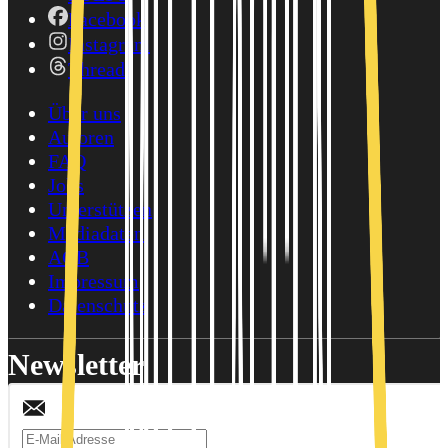
Facebook
Instagram
Threads
Über uns
Autoren
FAQ
Jobs
Unterstützen
Mediadaten
AGB
Impressum
Datenschutz
Newsletter