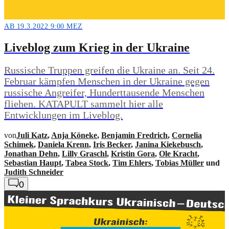
AB 19.3.2022 9:00 MEZ
Liveblog zum Krieg in der Ukraine
Russische Truppen greifen die Ukraine an. Seit 24.
Februar kämpfen Menschen in der Ukraine gegen
russische Angreifer, Hunderttausende Menschen
fliehen. KATAPULT sammelt hier alle
Entwicklungen im Liveblog.
von
Juli Katz
,
Anja Köneke
,
Benjamin Fredrich
,
Cornelia
Schimek
,
Daniela Krenn
,
Iris Becker
,
Janina Kiekebusch
,
Jonathan Dehn
,
Lilly Graschl
,
Kristin Gora
,
Ole Kracht
,
Sebastian Haupt
,
Tabea Stock
,
Tim Ehlers
,
Tobias Müller
und
Judith Schneider
0