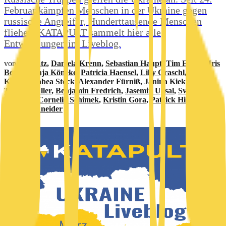
Februar kämpfen Menschen in der Ukraine gegen
russische Angreifer, Hunderttausende Menschen
fliehen. KATAPULT sammelt hier alle
Entwicklungen im Liveblog.
von
Juli Katz
,
Daniela Krenn
,
Sebastian Haupt
,
Tim Ehlers
,
Iris
Becker
,
Anja Köneke
,
Patricia Haensel
,
Lilly Graschl
,
Ole
Kracht
,
Tabea Stock
,
Alexander Fürniß
,
Janina Kiekebusch
,
Tobias Müller
,
Benjamin Fredrich
,
Jasemin Uysal
,
Sven
Kosanke
,
Cornelia Schimek
,
Kristin Gora
,
Patrick Hinz
und
Judith Schneider
0