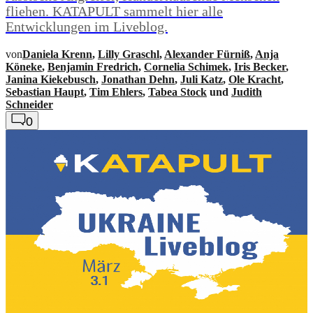
fliehen. KATAPULT sammelt hier alle
Entwicklungen im Liveblog.
von
Daniela Krenn
,
Lilly Graschl
,
Alexander Fürniß
,
Anja
Köneke
,
Benjamin Fredrich
,
Cornelia Schimek
,
Iris Becker
,
Janina Kiekebusch
,
Jonathan Dehn
,
Juli Katz
,
Ole Kracht
,
Sebastian Haupt
,
Tim Ehlers
,
Tabea Stock
und
Judith
Schneider
0