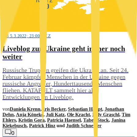
AB 5.3.2022; 23:00 MEZ
Liveblog zur Ukraine geht immer noch
weiter
Russische Truppen greifen die Ukraine an. Seit 24.
Februar kämpfen Menschen in der Ukraine gegen
russische Angreifer, Hunderttausende Menschen
fliehen. KATAPULT sammelt hier alle
Entwicklungen im Liveblog.
von
Daniela Krenn
,
Iris Becker
,
Sebastian Haupt
,
Jonathan
Dehn
,
Anja Köneke
,
Juli Katz
,
Ole Kracht
,
Lilly Graschl
,
Tim
Ehlers
,
Kristin Gora
,
Patricia Haensel
,
Tabea Stock
,
Janina
Kiekebusch
,
Patrick Hinz
und
Judith Schneider
0