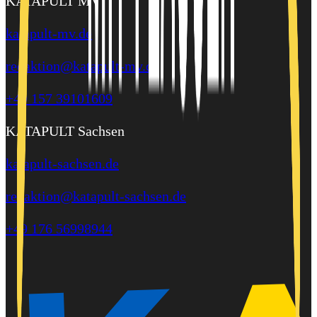
KATAPULT MV
katapult-mv.de
redaktion@katapult-mv.de
+49 157 39101609
KATAPULT Sachsen
katapult-sachsen.de
redaktion@katapult-sachsen.de
+49 176 56998944