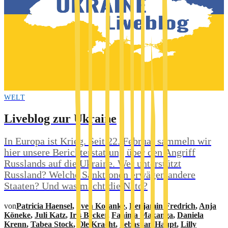
WELT
Liveblog zur Ukraine
In Europa ist Krieg. Seit 22. Februar sammeln wir
hier unsere Berichterstattung über den Angriff
Russlands auf die Ukraine. Wer unterstützt
Russland? Welche Sanktionen erwägen andere
Staaten? Und was macht die Nato?
von
Patricia Haensel
,
Sven Kosanke
,
Benjamin Fredrich
,
Anja
Köneke
,
Juli Katz
,
Iris Becker
,
Fahima Makanga
,
Daniela
Krenn
,
Tabea Stock
,
Ole Kracht
,
Sebastian Haupt
,
Lilly