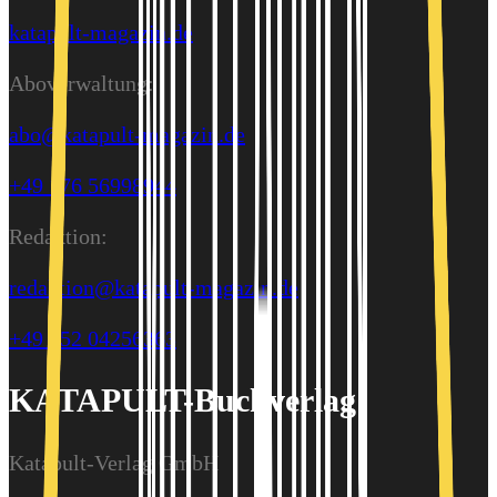
katapult-magazin.de
Aboverwaltung:
abo@katapult-magazin.de
+49 176 56998944
Redaktion:
redaktion@katapult-magazin.de
+49 152 04256363
KATAPULT-Buchverlag
Katapult-Verlag GmbH