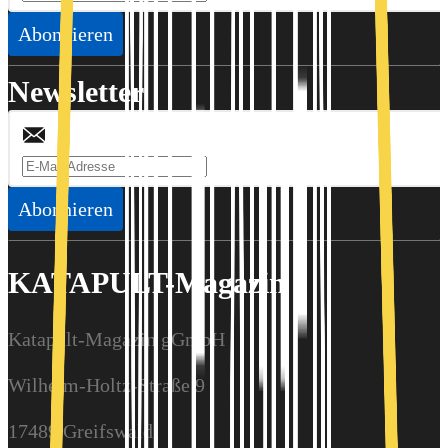
Abonnieren
Newsletter
Abonnieren
KATAPULT-Magazin
Katapult-Magazin gGmbH
Wilhelm-Holtz-Straße 9
17489 Greifswald