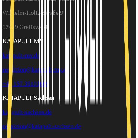
Wilhelm-Holtz-Straße 9
17489 Greifswald
KATAPULT MV
katapult-mv.de
redaktion@katapult-mv.de
+49 157 39101609
KATAPULT Sachsen
katapult-sachsen.de
redaktion@katapult-sachsen.de