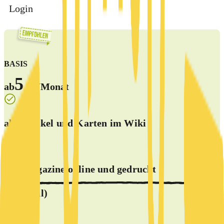
Login
BASIS
5 €
ab
/Monat
alle Artikel und Karten im Wiki
alle Magazine online und
gedruckt
(optional)