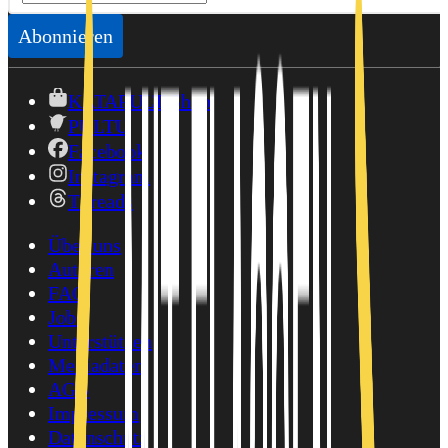
Abonnieren
KATAPULT-Shop
PULTU
Facebook
Instagram
Threads
Über uns
Autoren
FAQ
Jobs
Unterstützen
Mediadaten
AGB
Impressum
Datenschutz