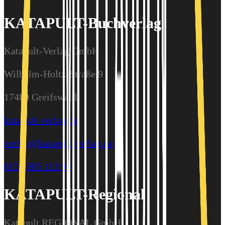
KATAPULT-Buchverlag
Katapult-Verlag GmbH
Wilhelm-Holtz-Straße 9
17489 Greifswald
katapult-verlag.de
verlag@katapult-verlag.de
0157 805 113 95
KATAPULT-Regional
Katapult REGIONAL GmbH