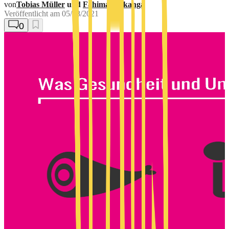
von
Tobias Müller
und
Fahima Makanga
Veröffentlicht am
05/18/2021
0