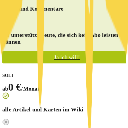
Spiele und Kommentare
Du unterstützt Leute, die sich kein Abo leisten
können
Ja ich will!
SOLI
0 €
ab
/Monat
alle Artikel und Karten im Wiki