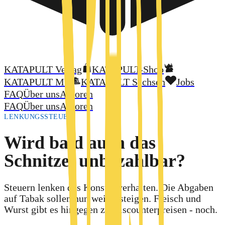
KATAPULT Verlag
KATAPULT-Shop
KATAPULT MV
KATAPULT Sachsen
Jobs
FAQ
Über uns
Autoren
FAQ
Über uns
Autoren
LENKUNGSSTEUER
Wird bald auch das
Schnitzel unbezahlbar?
Steuern lenken das Konsumverhalten. Die Abgaben
auf Tabak sollen nun weiter steigen. Fleisch und
Wurst gibt es hingegen zu Discounterpreisen - noch.