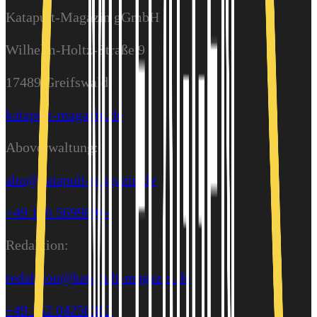
Katapult-Magazin gGmbH
Wilhelm-Holtz-Straße 9
17489 Greifswald
katapult-magazin.de
Aboverwaltung:
abo@katapult-magazin.de
+49 176 56998944
Redaktion:
redaktion@katapult-magazin.de
+49 152 04256363