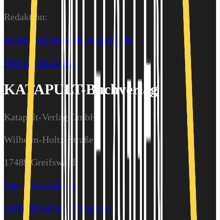
Redaktion:
redaktion@katapult-magazin.de
+49 152 04256363
KATAPULT-Buchverlag
Katapult-Verlag GmbH
Wilhelm-Holtz-Straße 9
17489 Greifswald
katapult-verlag.de
verlag@katapult-verlag.de