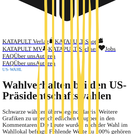
KATAPULT Verlag
KATAPULT-Shop
KATAPULT MV
KATAPULT Sachsen
Jobs
FAQ
Über uns
Autoren
FAQ
Über uns
Autoren
US-WAHL
Wahlverhalten bei den US-
Präsidentschaftswahlen
Schwarze wählten überwiegend Harris. Weitere
Grafiken zu unterschiedlichen Gruppen in den
Kommentaren. Die Leute wurden nach der Wahl im
Wahllokal befragt. Fehlende Werte zu 100% gehören