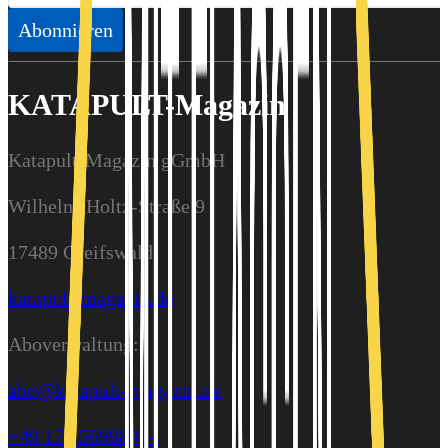
Abonnieren
KATAPULT-Magazin
Katapult-Magazin gGmbH
Wilhelm-Holtz-Straße 9
17489 Greifswald
katapult-magazin.de
Aboverwaltung:
abo@katapult-magazin.de
+49 176 56998944