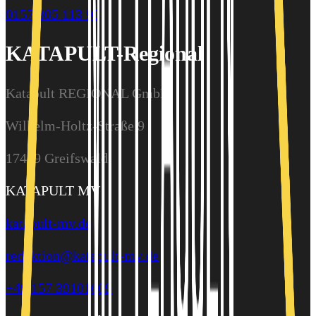
0157 805 113 95
KATAPULT-Regional
Katapult REGIONAL GmbH
Wilhelm-Holtz-Straße 9
17489 Greifswald
KATAPULT MV
katapult-mv.de
redaktion@katapult-mv.de
+49 157 39101609