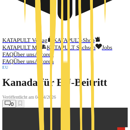
KATAPULT Verlag
KATAPULT-Shop
KATAPULT MV
KATAPULT Sachsen
Jobs
FAQ
Über uns
Autoren
FAQ
Über uns
Autoren
EU
Kanada für EU-Beitritt
Veröffentlicht am
04/14/2026
0