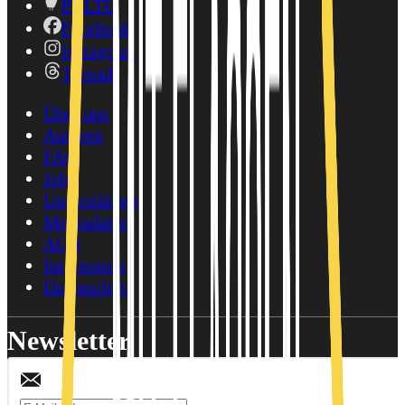
PULTU
Facebook
Instagram
Threads
Über uns
Autoren
FAQ
Jobs
Unterstützen
Mediadaten
AGB
Impressum
Datenschutz
Newsletter