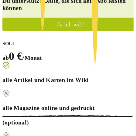
Du unterstützt Leute, die sich kein Abo leisten
können
Ja ich will!
SOLI
0 €
ab
/Monat
alle Artikel und Karten im Wiki
alle Magazine online und
gedruckt
(optional)