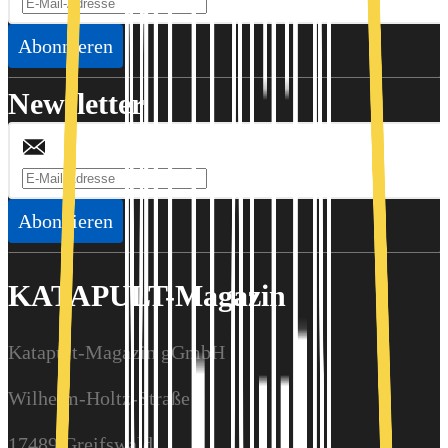
Abonnieren
Newsletter
Abonnieren
KATAPULT-Magazin
Katapult-Magazin gGmbH
Wilhelm-Holtz-Straße 9
17489 Greifswald