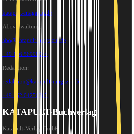
katapult-magazin.de
Aboverwaltung:
abo@katapult-magazin.de
+49 176 56998944
Redaktion:
redaktion@katapult-magazin.de
+49 152 04256363
KATAPULT-Buchverlag
Katapult-Verlag GmbH