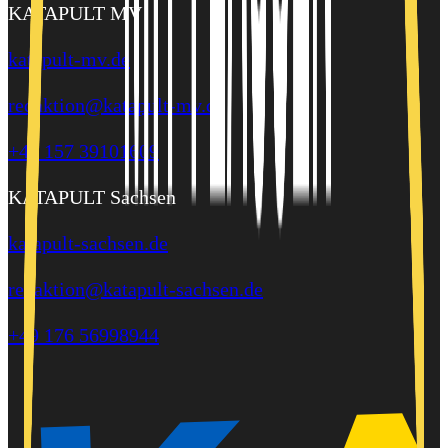
KATAPULT MV
katapult-mv.de
redaktion@katapult-mv.de
+49 157 39101609
KATAPULT Sachsen
katapult-sachsen.de
redaktion@katapult-sachsen.de
+49 176 56998944