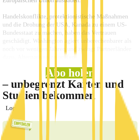
Handelskonflikte, protektionistische Maßnahmen
und die Drohung der USA, Kanada zu einem US-
Bundesstaat zu machen, haben das Vertrauen
geschädigt. Washington agiert unberechenbarer als
noch vor wenigen Jahren und zwingt Partnerländer
dazu, Alternativen zu prüfen
Abo holen
– unbegrenzt Karten und
Studien bekommen
Login