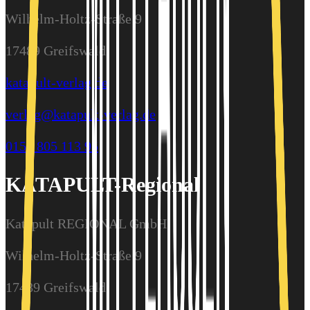
Wilhelm-Holtz-Straße 9
17489 Greifswald
katapult-verlag.de
verlag@katapult-verlag.de
0157 805 113 95
KATAPULT-Regional
Katapult REGIONAL GmbH
Wilhelm-Holtz-Straße 9
17489 Greifswald