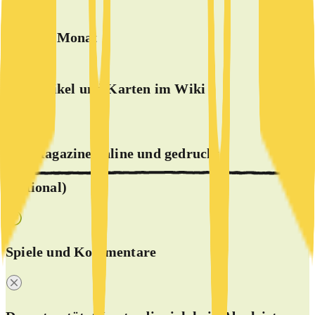
BASIS
5 €
ab
/Monat
alle Artikel und Karten im Wiki
alle Magazine online und
gedruckt
(optional)
Spiele und Kommentare