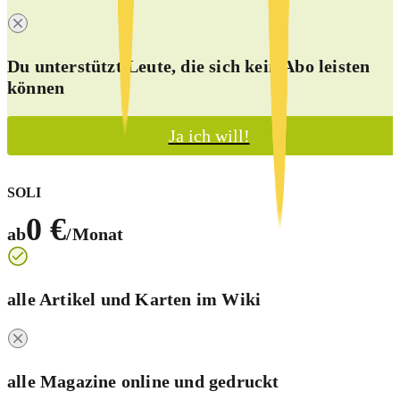
Du unterstützt Leute, die sich kein Abo leisten
können
Ja ich will!
SOLI
0 €
ab
/Monat
alle Artikel und Karten im Wiki
alle Magazine online und
gedruckt