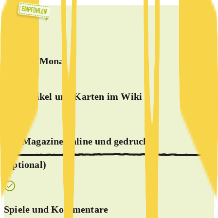
BASIS
5 €
ab
/Monat
alle Artikel und Karten im Wiki
alle Magazine online und
gedruckt
(optional)
Spiele und Kommentare