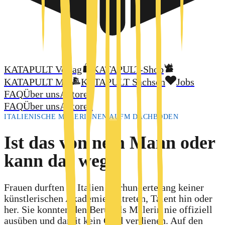
KATAPULT Verlag
KATAPULT-Shop
KATAPULT MV
KATAPULT Sachsen
Jobs
FAQ
Über uns
Autoren
FAQ
Über uns
Autoren
ITALIENISCHE MALERINNEN AUFM DACHBODEN
Ist das von nem Mann oder
kann das weg?
Frauen durften in Italien jahrhundertelang keiner
künstlerischen Akademie beitreten, Talent hin oder
her. Sie konnten den Beruf als Malerin nie offiziell
ausüben und damit kein Geld verdienen. Auf den