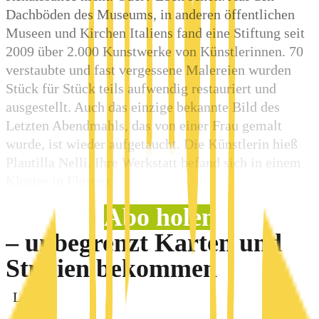
Dachböden des Museums, in anderen öffentlichen
Museen und Kirchen Italiens fand eine Stiftung seit
2009 über 2.000 Kunstwerke von Künstlerinnen. 70
verstaubte und fast vergessene Malereien wurden
Stück für Stück teils aufwendig restauriert und
ausgestellt. Auch das einzige bekannte Bild des
Letzten Abendmahls, das von einer Frau gemalt
wurde, ist wieder aufgetaucht. Die Künstlerin hieß
Plautilla Nelli. Ihre Werkstatt befand sich in einem
Kloster in Florenz.
Abo holen
– unbegrenzt Karten und
Studien bekommen
Login