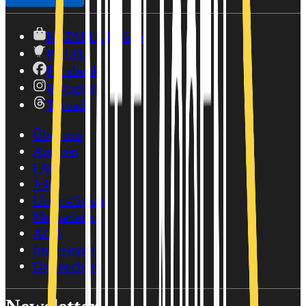
KATAPULT-Shop
PULTU
Facebook
Instagram
Threads
Über uns
Autoren
FAQ
Jobs
Unterstützen
Mediadaten
AGB
Impressum
Datenschutz