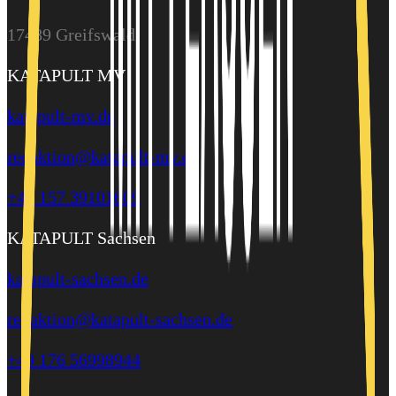
17489 Greifswald
KATAPULT MV
katapult-mv.de
redaktion@katapult-mv.de
+49 157 39101609
KATAPULT Sachsen
katapult-sachsen.de
redaktion@katapult-sachsen.de
+49 176 56998944