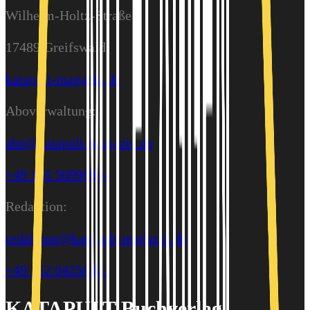
Wilhelm-Holtz-Straße 9
17489 Greifswald
katapult-magazin.de
Aboverwaltung:
abo@katapult-magazin.de
+49 176 56998944
Redaktion:
redaktion@katapult-magazin.de
+49 152 04256363
KATAPULT-Buchverlag