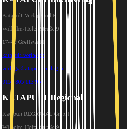
Katapult-Verlag GmbH
Wilhelm-Holtz-Straße 9
17489 Greifswald
katapult-verlag.de
verlag@katapult-verlag.de
0157 805 113 95
KATAPULT-Regional
Katapult REGIONAL GmbH
Wilhelm-Holtz-Straße 9