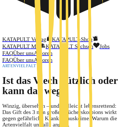
KATAPULT Verlag
KATAPULT-Shop
KATAPULT MV
KATAPULT Sachsen
Jobs
FAQ
Über uns
Autoren
FAQ
Über uns
Autoren
ARTENVIELFALT
Ist das Viech nützlich oder
kann das weg?
Winzig, übersehen – und vielleicht lebensrettend:
Das Gift des 3 mm großen Bücherskorpions wirkt
gegen gefährliche Krankenhauskeime. Warum die
Artenvielfalt uns alle angeht.