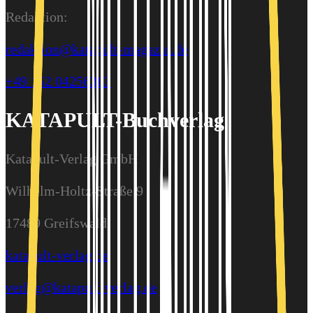
Redaktion:
redaktion@katapult-magazin.de
+49 152 04256363
KATAPULT-Buchverlag
Katapult-Verlag GmbH
Wilhelm-Holtz-Straße 9
17489 Greifswald
katapult-verlag.de
verlag@katapult-verlag.de