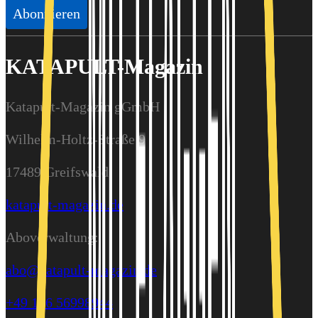
Abonnieren
KATAPULT-Magazin
Katapult-Magazin gGmbH
Wilhelm-Holtz-Straße 9
17489 Greifswald
katapult-magazin.de
Aboverwaltung:
abo@katapult-magazin.de
+49 176 56998944