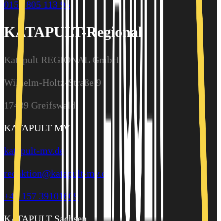
0157 805 113 95
KATAPULT-Regional
Katapult REGIONAL GmbH
Wilhelm-Holtz-Straße 9
17489 Greifswald
KATAPULT MV
katapult-mv.de
redaktion@katapult-mv.de
+49 157 39101609
KATAPULT Sachsen