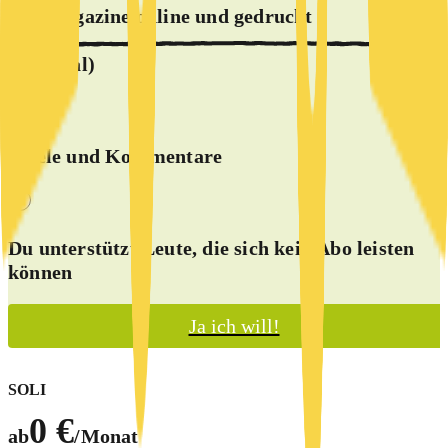
alle Magazine online und
gedruckt
(optional)
Spiele und Kommentare
Du unterstützt Leute, die sich kein Abo leisten
können
Ja ich will!
SOLI
0 €
ab
/Monat