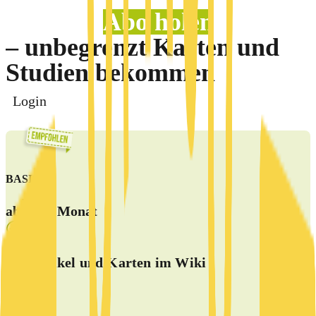
Abo holen
– unbegrenzt Karten und
Studien bekommen
Login
BASIS
5 €
ab
/Monat
alle Artikel und Karten im Wiki