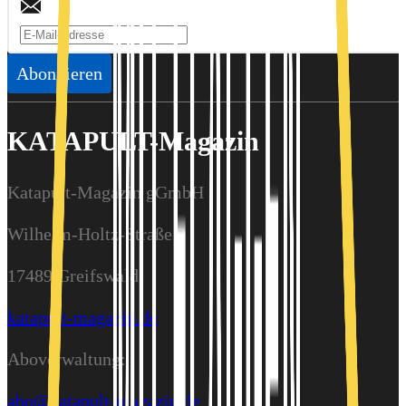
Abonnieren
KATAPULT-Magazin
Katapult-Magazin gGmbH
Wilhelm-Holtz-Straße 9
17489 Greifswald
katapult-magazin.de
Aboverwaltung:
abo@katapult-magazin.de