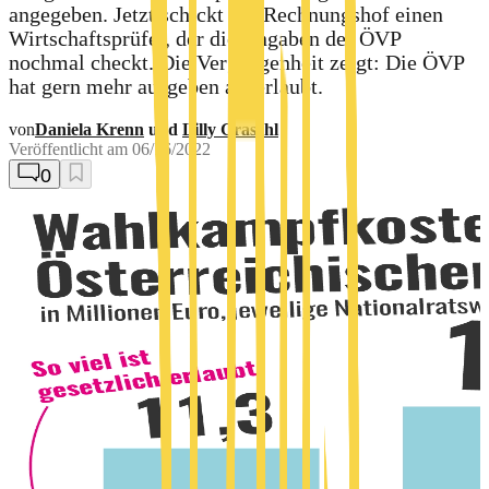
angegeben. Jetzt schickt der Rechnungshof einen
Wirtschaftsprüfer, der die Angaben der ÖVP
nochmal checkt. Die Vergangenheit zeigt: Die ÖVP
hat gern mehr ausgeben als erlaubt.
von
Daniela Krenn
und
Lilly Graschl
Veröffentlicht am
06/16/2022
0