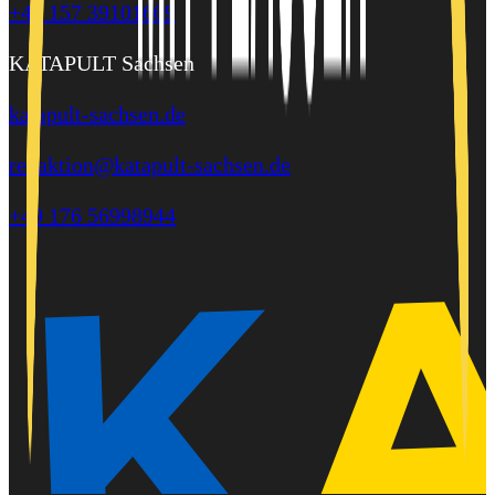
+49 157 39101609
KATAPULT Sachsen
katapult-sachsen.de
redaktion@katapult-sachsen.de
+49 176 56998944