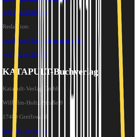
+49 176 56998944
Redaktion:
redaktion@katapult-magazin.de
+49 152 04256363
KATAPULT-Buchverlag
Katapult-Verlag GmbH
Wilhelm-Holtz-Straße 9
17489 Greifswald
katapult-verlag.de