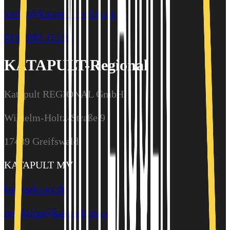
verlag@katapult-verlag.de
0157 805 113 95
KATAPULT-Regional
Katapult REGIONAL GmbH
Wilhelm-Holtz-Straße 9
17489 Greifswald
KATAPULT MV
katapult-mv.de
redaktion@katapult-mv.de