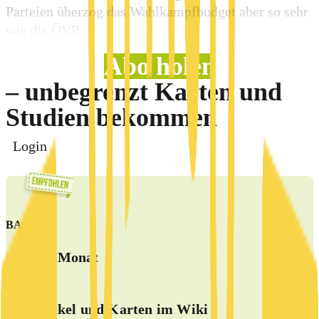
Parteien überzog das Wahlkampfbudget aber so sehr
wie die ÖVP.
Abo holen
– unbegrenzt Karten und
Studien bekommen
Login
BASIS
5 €
ab
/Monat
alle Artikel und Karten im Wiki