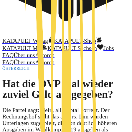
KATAPULT Verlag
KATAPULT-Shop
KATAPULT MV
KATAPULT Sachsen
Jobs
FAQ
Über uns
Autoren
FAQ
Über uns
Autoren
ÖSTERREICH
Hat die ÖVP mal wieder
zuviel Geld ausgegeben?
Die Partei sagt: Nein, alles total korrekt. Der
Rechnungshof sieht das anders. Ihm wurden
Unterlagen zugespielt, die von deutlich höheren
Ausgaben im Wahlkampf 2019 ausgehen als