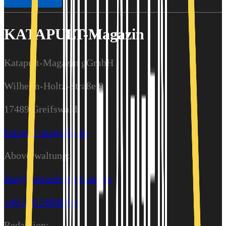
KATAPULT-Magazin
Katapult-Magazin gGmbH
Wilhelm-Holtz-Straße 9
17489 Greifswald
katapult-magazin.de
Aboverwaltung:
abo@katapult-magazin.de
+49 176 56998944
Redaktion: