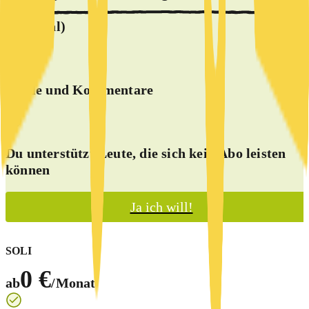
(optional)
Spiele und Kommentare
Du unterstützt Leute, die sich kein Abo leisten
können
Ja ich will!
SOLI
0 €
ab
/Monat