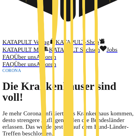
KATAPULT Verlag
KATAPULT-Shop
KATAPULT MV
KATAPULT Sachsen
Jobs
FAQ
Über uns
Autoren
FAQ
Über uns
Autoren
CORONA
Die Krankenhäuser sind
voll!
Je mehr Corona-Infizierte ins Krankenhaus kommen,
desto strengere Auflagen sollen die Bundesländer
erlassen. Das wurde gestern auf dem Bund-Länder-
Treffen beschlossen.