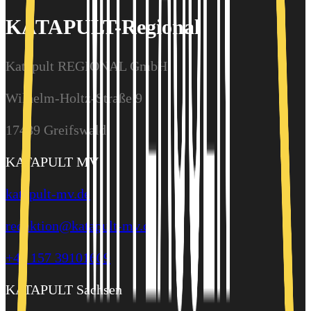
KATAPULT-Regional
Katapult REGIONAL GmbH
Wilhelm-Holtz-Straße 9
17489 Greifswald
KATAPULT MV
katapult-mv.de
redaktion@katapult-mv.de
+49 157 39101609
KATAPULT Sachsen