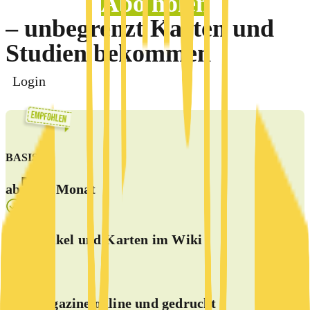
Abo holen
– unbegrenzt Karten und
Studien bekommen
Login
BASIS
5 €
ab
/Monat
alle Artikel und Karten im Wiki
alle Magazine online und
gedruckt