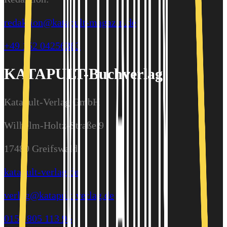
redaktion@katapult-magazin.de
+49 152 04256363
KATAPULT-Buchverlag
Katapult-Verlag GmbH
Wilhelm-Holtz-Straße 9
17489 Greifswald
katapult-verlag.de
verlag@katapult-verlag.de
0157 805 113 95