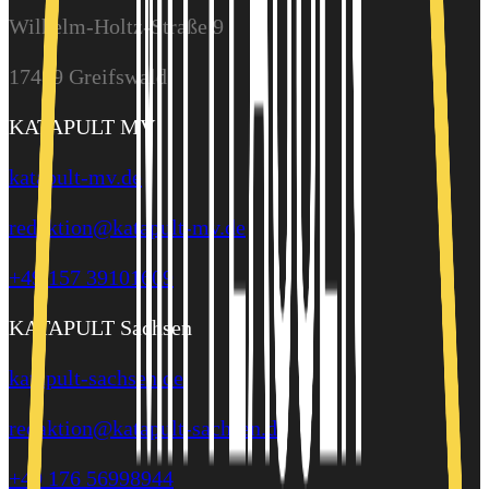
Wilhelm-Holtz-Straße 9
17489 Greifswald
KATAPULT MV
katapult-mv.de
redaktion@katapult-mv.de
+49 157 39101609
KATAPULT Sachsen
katapult-sachsen.de
redaktion@katapult-sachsen.de
+49 176 56998944