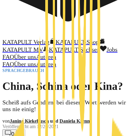
KATAPULT Verlag
KATAPULT-Shop
KATAPULT MV
KATAPULT Sachsen
Jobs
FAQ
Über uns
Autoren
FAQ
Über uns
Autoren
SPRACHGEBRAUCH
China, Schina oder Kina?
Scheiß aufs Gendern, bei diesem Wort werden wir
uns nie einig!
von
Janina Kiekebusch
und
Daniela Krenn
Veröffentlicht am
12/20/2021
0