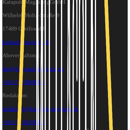
Katapult-Magazin gGmbH
Wilhelm-Holtz-Straße 9
17489 Greifswald
katapult-magazin.de
Aboverwaltung:
abo@katapult-magazin.de
+49 176 56998944
Redaktion:
redaktion@katapult-magazin.de
+49 152 04256363