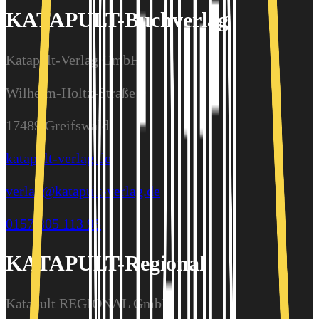
KATAPULT-Buchverlag
Katapult-Verlag GmbH
Wilhelm-Holtz-Straße 9
17489 Greifswald
katapult-verlag.de
verlag@katapult-verlag.de
0157 805 113 95
KATAPULT-Regional
Katapult REGIONAL GmbH