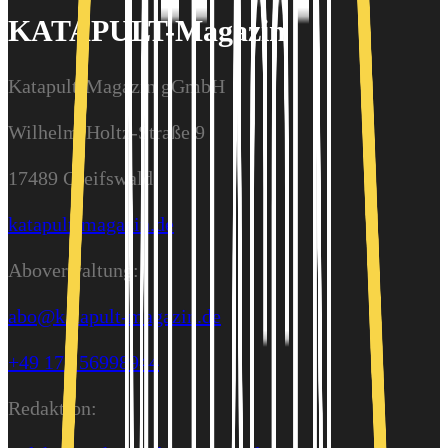
KATAPULT-Magazin
Katapult-Magazin gGmbH
Wilhelm-Holtz-Straße 9
17489 Greifswald
katapult-magazin.de
Aboverwaltung:
abo@katapult-magazin.de
+49 176 56998944
Redaktion: