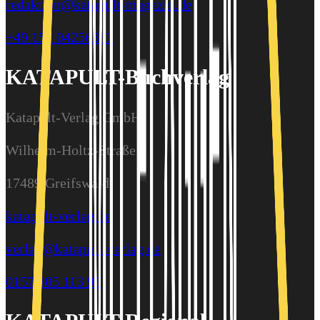
redaktion@katapult-magazin.de
+49 152 04256363
KATAPULT-Buchverlag
Katapult-Verlag GmbH
Wilhelm-Holtz-Straße 9
17489 Greifswald
katapult-verlag.de
verlag@katapult-verlag.de
0157 805 113 95