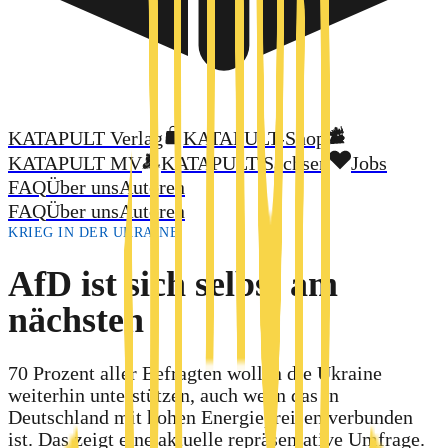
KATAPULT Verlag
KATAPULT-Shop
KATAPULT MV
KATAPULT Sachsen
Jobs
FAQ
Über uns
Autoren
FAQ
Über uns
Autoren
KRIEG IN DER UKRAINE
AfD ist sich selbst am
nächsten
70 Prozent aller Befragten wollen die Ukraine
weiterhin unterstützen, auch wenn das in
Deutschland mit hohen Energiepreisen verbunden
ist. Das zeigt eine aktuelle repräsentative Umfrage.