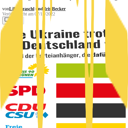
von
Lilly Graschl
und
Iris Becker
Veröffentlicht am
07/15/2022
0