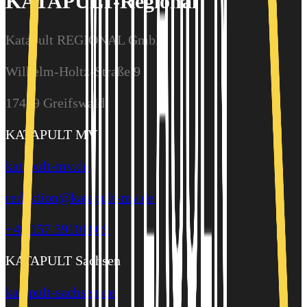
KATAPULT-Regional
Katapult REGIONAL GmbH
Wilhelm-Holtz-Straße 9
17489 Greifswald
KATAPULT MV
katapult-mv.de
redaktion@katapult-mv.de
+49 157 39101609
KATAPULT Sachsen
katapult-sachsen.de