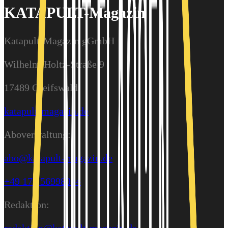
KATAPULT-Magazin
Katapult-Magazin gGmbH
Wilhelm-Holtz-Straße 9
17489 Greifswald
katapult-magazin.de
Aboverwaltung:
abo@katapult-magazin.de
+49 176 56998944
Redaktion: