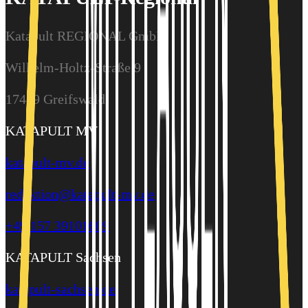
Katapult REGIONAL GmbH
Wilhelm-Holtz-Straße 9
17489 Greifswald
KATAPULT MV
katapult-mv.de
redaktion@katapult-mv.de
+49 157 39101609
KATAPULT Sachsen
katapult-sachsen.de