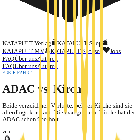
KATAPULT Verlag
KATAPULT-Shop
KATAPULT MV
KATAPULT Sachsen
Jobs
FAQ
Über uns
Autoren
FAQ
Über uns
Autoren
FREIE FAHRT
ADAC vs. Kirche
Beide verzeichnen Verluste, bei der Kirche sind sie
allerdings konstant. Die evangelische Kirche hat der
ADAC schon überholt.
von