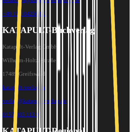
redaktion@katapult-magazin.de
+49 152 04256363
KATAPULT-Buchverlag
Katapult-Verlag GmbH
Wilhelm-Holtz-Straße 9
17489 Greifswald
katapult-verlag.de
verlag@katapult-verlag.de
0157 805 113 95
KATAPULT-Regional