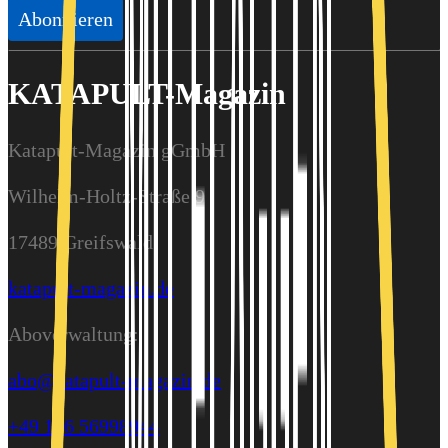
Abonnieren
KATAPULT-Magazin
Katapult-Magazin gGmbH
Wilhelm-Holtz-Straße 9
17489 Greifswald
katapult-magazin.de
Aboverwaltung:
abo@katapult-magazin.de
+49 176 56998944