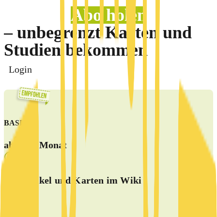
Abo holen
– unbegrenzt Karten und
Studien bekommen
Login
BASIS
5 €
ab
/Monat
alle Artikel und Karten im Wiki