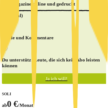
alle Magazine online und
gedruckt
(optional)
Spiele und Kommentare
Du unterstützt Leute, die sich kein Abo leisten
können
Ja ich will!
SOLI
0 €
ab
/Monat