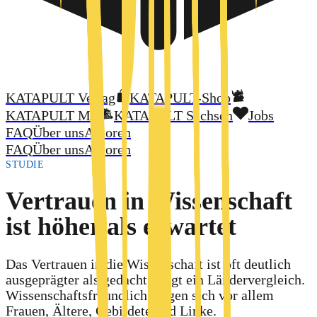
KATAPULT Verlag
KATAPULT-Shop
KATAPULT MV
KATAPULT Sachsen
Jobs
FAQ
Über uns
Autoren
FAQ
Über uns
Autoren
STUDIE
Vertrauen in Wissenschaft
ist höher als erwartet
Das Vertrauen in die Wissenschaft ist oft deutlich
ausgeprägter als gedacht, zeigt ein Ländervergleich.
Wissenschaftsfreundlich zeigen sich vor allem
Frauen, Ältere, Gebildete und Linke.