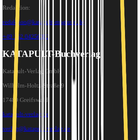
Redaktion:
redaktion@katapult-magazin.de
+49 152 04256363
KATAPULT-Buchverlag
Katapult-Verlag GmbH
Wilhelm-Holtz-Straße 9
17489 Greifswald
katapult-verlag.de
verlag@katapult-verlag.de