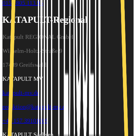
0157 805 113 95
KATAPULT-Regional
Katapult REGIONAL GmbH
Wilhelm-Holtz-Straße 9
17489 Greifswald
KATAPULT MV
katapult-mv.de
redaktion@katapult-mv.de
+49 157 39101609
KATAPULT Sachsen