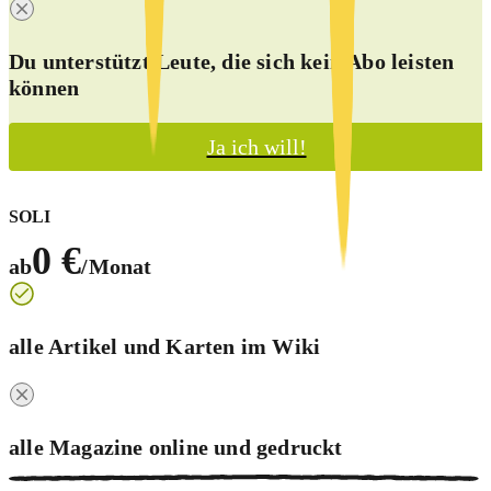
Du unterstützt Leute, die sich kein Abo leisten
können
Ja ich will!
SOLI
0 €
ab
/Monat
alle Artikel und Karten im Wiki
alle Magazine online und
gedruckt