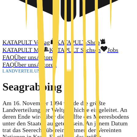
KATAPULT Verlag
KATAPULT-Shop
KATAPULT MV
KATAPULT Sachsen
Jobs
FAQ
Über uns
Autoren
FAQ
Über uns
Autoren
LANDVERTEILUNG
Seagrabbing
Am 16. November 1994 wurde die größte
Landverteilung der Weltgeschichte eingeleitet. An
deren Ende wird über die Hälfte des Meeresbodens
unter den Staaten aufgeteilt sein. An jenem Datum
trat das Seerechtsübereinkommen der Vereinten
Nationen in Kraft. Es gilt als das größte