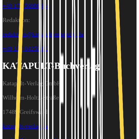
+49 176 56998944
Redaktion:
redaktion@katapult-magazin.de
+49 152 04256363
KATAPULT-Buchverlag
Katapult-Verlag GmbH
Wilhelm-Holtz-Straße 9
17489 Greifswald
katapult-verlag.de