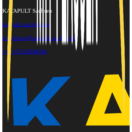
KATAPULT Sachsen
katapult-sachsen.de
redaktion@katapult-sachsen.de
+49 176 56998944