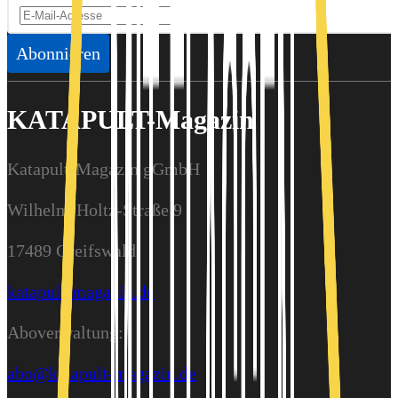
Abonnieren
KATAPULT-Magazin
Katapult-Magazin gGmbH
Wilhelm-Holtz-Straße 9
17489 Greifswald
katapult-magazin.de
Aboverwaltung:
abo@katapult-magazin.de