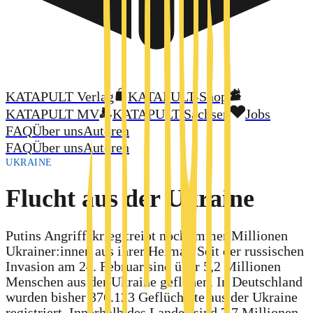
KATAPULT Verlag
KATAPULT-Shop
KATAPULT MV
KATAPULT Sachsen
Jobs
FAQ
Über uns
Autoren
FAQ
Über uns
Autoren
UKRAINE
Flucht aus der Ukraine
Putins Angriffskrieg treibt noch immer Millionen
Ukrainer:innen aus ihrer Heimat. Seit der russischen
Invasion am 24. Februar sind über 5,2 Millionen
Menschen aus der Ukraine geflohen. In Deutschland
wurden bisher 376.123 Geflüchtete aus der Ukraine
registriert. Innerhalb des Landes sind 7,7 Millionen