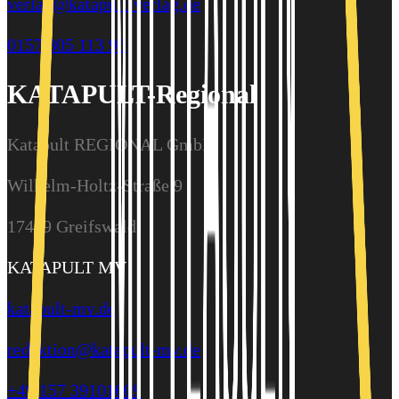
verlag@katapult-verlag.de
0157 805 113 95
KATAPULT-Regional
Katapult REGIONAL GmbH
Wilhelm-Holtz-Straße 9
17489 Greifswald
KATAPULT MV
katapult-mv.de
redaktion@katapult-mv.de
+49 157 39101609