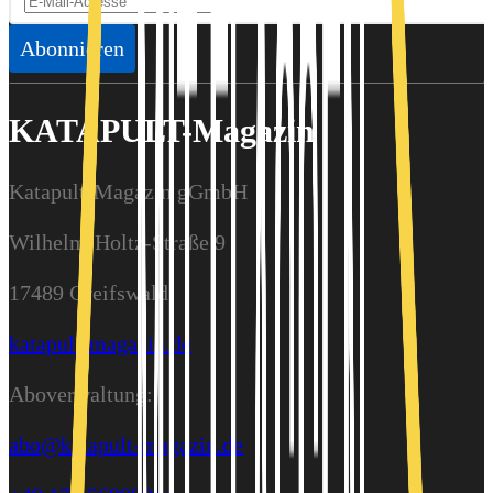
Abonnieren
KATAPULT-Magazin
Katapult-Magazin gGmbH
Wilhelm-Holtz-Straße 9
17489 Greifswald
katapult-magazin.de
Aboverwaltung:
abo@katapult-magazin.de