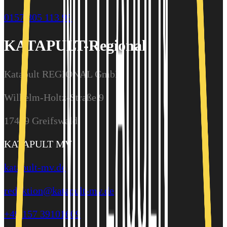
0157 805 113 95
KATAPULT-Regional
Katapult REGIONAL GmbH
Wilhelm-Holtz-Straße 9
17489 Greifswald
KATAPULT MV
katapult-mv.de
redaktion@katapult-mv.de
+49 157 39101609