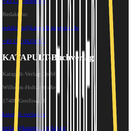
+49 176 56998944
Redaktion:
redaktion@katapult-magazin.de
+49 152 04256363
KATAPULT-Buchverlag
Katapult-Verlag GmbH
Wilhelm-Holtz-Straße 9
17489 Greifswald
katapult-verlag.de
verlag@katapult-verlag.de