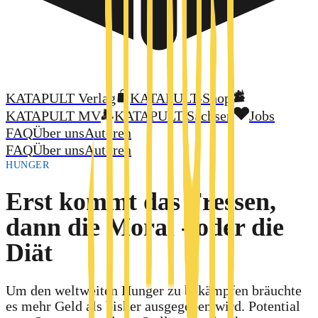
KATAPULT Verlag
KATAPULT-Shop
KATAPULT MV
KATAPULT Sachsen
Jobs
FAQ
Über uns
Autoren
FAQ
Über uns
Autoren
HUNGER
Erst kommt das Fressen,
dann die Moral - oder die
Diät
Um den weltweiten Hunger zu bekämpfen bräuchte
es mehr Geld als bisher ausgegeben wird. Potential