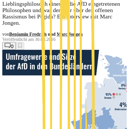
Lieblingsphilosoph eines in die AfD eingetretenen
Philosophen und was denkt er über den offenen
Rassismus bei Pegida? Ein Interview mit Marc
Jongen.
von
Benjamin Fredrich
und
Marc Jongen
Veröffentlicht am
30.08.2016
0