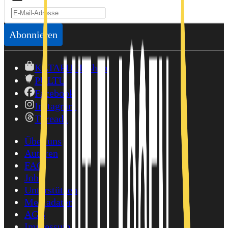
Abonnieren
KATAPULT-Shop
PULTU
Facebook
Instagram
Threads
Über uns
Autoren
FAQ
Jobs
Unterstützen
Mediadaten
AGB
Impressum