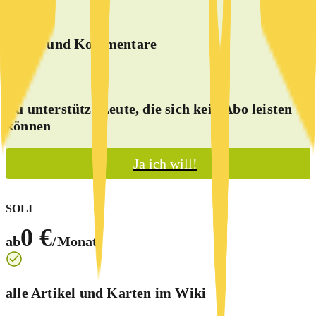
Spiele und Kommentare
Du unterstützt Leute, die sich kein Abo leisten
können
Ja ich will!
SOLI
0 €
ab
/Monat
alle Artikel und Karten im Wiki