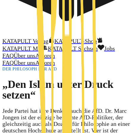
KATAPULT Verlag
KATAPULT-Shop
KATAPULT MV
KATAPULT Sachsen
Jobs
FAQ
Über uns
Autoren
FAQ
Über uns
Autoren
DER PHILOSOPH DER AFD
„Den Islam unter Druck
setzen“
Jede Partei hat ihre Denker, auch die AfD. Dr. Marc
Jongen ist der einzige bekannte AfD-Politiker, der
gleichzeitig auch als Dozent für Philosophie an einer
deutschen Hochschule angestellt ist. Wer ist der