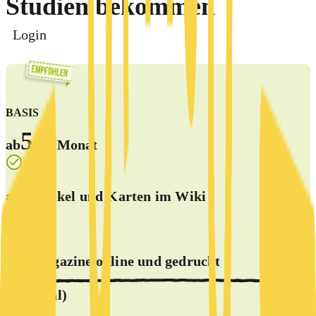
Studien bekommen
Login
BASIS
5 €
ab
/Monat
alle Artikel und Karten im Wiki
alle Magazine online und
gedruckt
(optional)