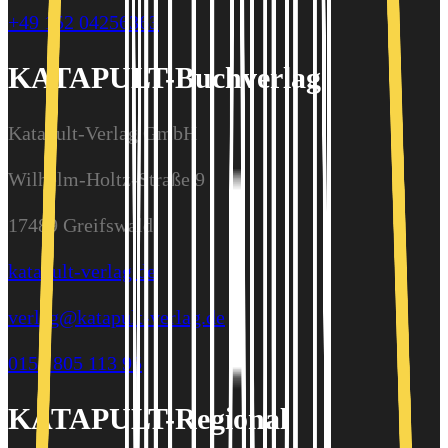
+49 152 04256363
KATAPULT-Buchverlag
Katapult-Verlag GmbH
Wilhelm-Holtz-Straße 9
17489 Greifswald
katapult-verlag.de
verlag@katapult-verlag.de
0157 805 113 95
KATAPULT-Regional