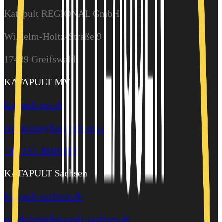
Katapult REGIONAL GmbH
Wilhelm-Holtz-Straße 9
17489 Greifswald
KATAPULT MV
katapult-mv.de
redaktion@katapult-mv.de
+49 157 39101609
KATAPULT Sachsen
katapult-sachsen.de
redaktion@katapult-sachsen.de