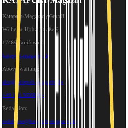
Katapult-Magazin gGmbH
Wilhelm-Holtz-Straße 9
17489 Greifswald
katapult-magazin.de
Aboverwaltung:
abo@katapult-magazin.de
+49 176 56998944
Redaktion:
redaktion@katapult-magazin.de