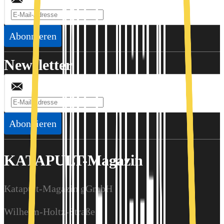
Abonnieren
Newsletter
Abonnieren
KATAPULT-Magazin
Katapult-Magazin gGmbH
Wilhelm-Holtz-Straße 9