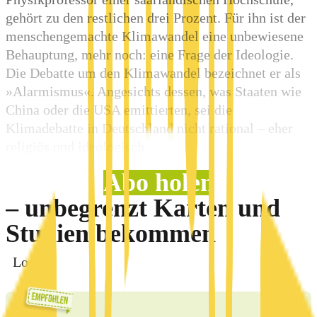
gehört zu den restlichen drei Prozent. Für ihn ist der
menschengemachte Klimawandel eine unbewiesene
Behauptung, mehr noch: eine Frage der Ideologie.
Die Debatte um den Klimawandel bezeichnet er als
»Alarmismus«. Angesichts dessen, was Staaten wie
China oder die USA emittierten, sei die
Klimadebatte in Deutschland nicht rational – eher
religiös und ideologisch.
Abo holen
– unbegrenzt Karten und
Studien bekommen
Login