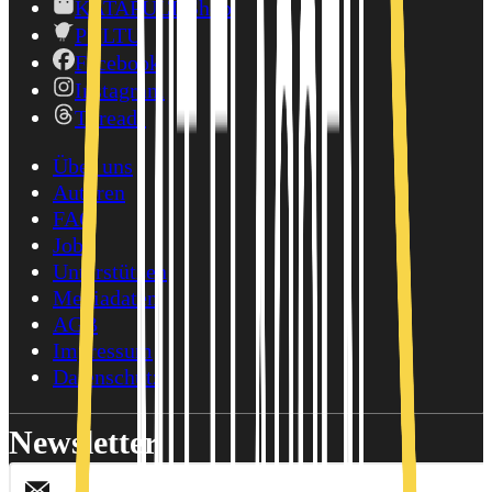
KATAPULT-Shop
PULTU
Facebook
Instagram
Threads
Über uns
Autoren
FAQ
Jobs
Unterstützen
Mediadaten
AGB
Impressum
Datenschutz
Newsletter