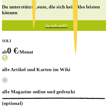
Du unterstützt Leute, die sich kein Abo leisten
können
Ja ich will!
SOLI
0 €
ab
/Monat
alle Artikel und Karten im Wiki
alle Magazine online und
gedruckt
(optional)