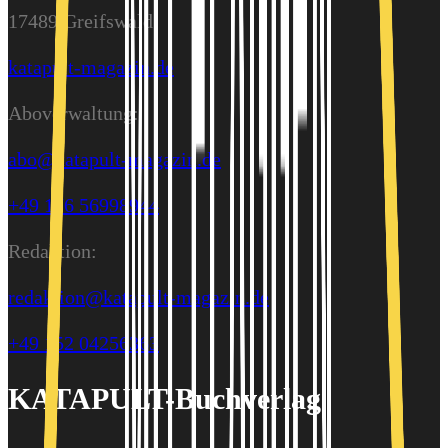
17489 Greifswald
katapult-magazin.de
Aboverwaltung:
abo@katapult-magazin.de
+49 176 56998944
Redaktion:
redaktion@katapult-magazin.de
+49 152 04256363
KATAPULT-Buchverlag