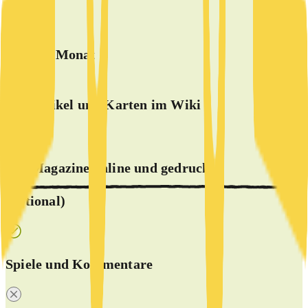
BASIS
5 €
ab
/Monat
alle Artikel und Karten im Wiki
alle Magazine online und
gedruckt
(optional)
Spiele und Kommentare