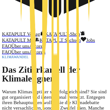
KATAPULT Verlag
KATAPULT-Shop
KATAPULT MV
KATAPULT Sachsen
Jobs
FAQ
Über uns
Autoren
FAQ
Über uns
Autoren
KLIMAWANDEL
Das Zitierkartell der
Klimaleugner
Warum Klimaskeptiker so erfolgreich sind? Sie sind
gut organisiert und international vernetzt. Entgegen
ihren Behauptungen wollen sie die Klimadebatte
nicht versachlichen, sondern Zweifel säen. Manche