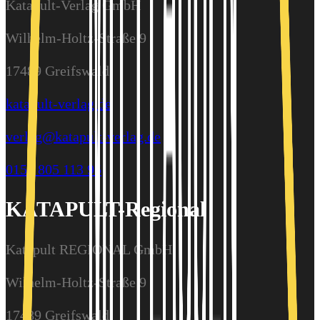
Katapult-Verlag GmbH
Wilhelm-Holtz-Straße 9
17489 Greifswald
katapult-verlag.de
verlag@katapult-verlag.de
0157 805 113 95
KATAPULT-Regional
Katapult REGIONAL GmbH
Wilhelm-Holtz-Straße 9
17489 Greifswald